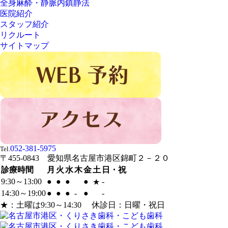
全身麻酔・静脈内鎮静法
医院紹介
スタッフ紹介
リクルート
サイトマップ
052-381-5975
Tel.
〒455-0843 愛知県名古屋市港区錦町２－２０
診療時間
月
火
水
木
金
土
日・祝
9:30～13:00
●
●
●
●
-
★
14:30～19:00
●
●
●
-
●
-
★：土曜は9:30～14:30 休診日：日曜・祝日