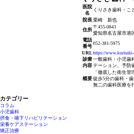
医院
くりさき歯科・こ
名
院長
栗崎 新也
〒455-0843
住所
愛知県名古屋市港区錦
電話
052-381-5975
番号
URL
https://www.kurisaki-
診療
一般歯科・小児歯
内容
テーション、予防
「徹底した衛生管
概要
徒歩5分の歯科・
無二の歯科医療を
カテゴリー
コラム
小児歯科
摂食・嚥下リハビリテーション
栄養ケアステーション
矯正治療