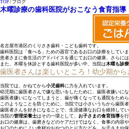
TOP
/ ブログ
木曜診療の歯科医院がおこなう食育指導
名古屋市港区のくりさき歯科・こども歯科です。
歯科医院は「食べる」ための器官であるお口の診療をしていま
患者さまに食生活のアドバイスを通じてお口の健康、さらには
また、木曜を休診とする歯科医院が多い中、当院は
木曜も診療
歯医者さんは楽しいところ！幼少期から
当院では、かねてから
小児歯科
に力を入れています。
幼児期に歯医者さんで嫌な思いをしたために、歯医者嫌いにな
歯医者嫌いになってしまうと、歯が痛くなっても通院をためら
このようなことを防ぐために、当院では小さいうちから歯医者
歯医者さんを好きになることで、生涯健康なお口を維持してい
当院の
管理栄養士
はその一環として、
お子さまの食育指導
を行
お口の健康は、歯磨きなどのケアだけではなく、食事の内容や
お口のためによい食材やおやつのとり方などを、お子さまや保