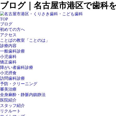
ブログ｜名古屋市港区で歯科
TOP
ブログ
初めての方へ
アクセス
ことばの教室「ことのは」
診療内容
一般歯科診療
小児歯科
矯正歯科
障がい者歯科診療
小児摂食
訪問歯科診療
予防・クリーニング
審美治療
全身麻酔・静脈内鎮静法
医院紹介
スタッフ紹介
リクルート