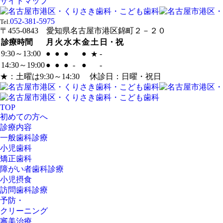
サイトマップ
052-381-5975
Tel.
〒455-0843 愛知県名古屋市港区錦町２－２０
診療時間
月
火
水
木
金
土
日・祝
9:30～13:00
●
●
●
●
-
★
14:30～19:00
●
●
●
-
●
-
★：土曜は9:30～14:30 休診日：日曜・祝日
TOP
初めての方へ
診療内容
一般歯科診療
小児歯科
矯正歯科
障がい者歯科診療
小児摂食
訪問歯科診療
予防・
クリーニング
審美治療